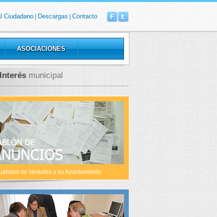
al Ciudadano
Descargas
Contacto
|
|
ASOCIACIONES
Interés
municipal
NCIO AUTORIZACIÓN DE USO EXCEPCIONAL DE S
A LOS VESTUARIOS. PISCINA MUNICIPAL
 mayo 2019
ación pública relativa a la solicitud de autorización de uso excepcional de suelo r
recreativa de la piscina municipal, en la parcela 5305 del polígono 1, en el t
a). Expte.: 82/2019
ualidad de Venialbo y su Ayuntamiento
acebook
scargar Documento