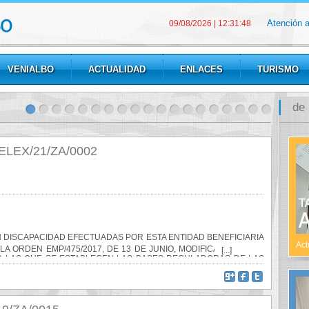
Atención 
09/08/2026
|
12:31:49
VENIALBO
ACTUALIDAD
ENLACES
TURISMO
de
ELEX/21/ZA/0002
ANU
PAR
30 de
Inform
área 
(Zamor
DISCAPACIDAD EFECTUADAS POR ESTA ENTIDAD BENEFICIARIA
Act
A ORDEN EMP/475/2017, DE 13 DE JUNIO, MODIFICADA POR LA
[...]
POR LAS QUE SE ESTABLECEN LAS BASES REGULADORAS DE LAS
FSE Y DIRIGIDAS A ENTIDADES LOCLES DENTRO DEL ÁMBITO
Venialbo G+
Share on F
Twittear
De
 LA CONTRATACION TEMPORAL DE PERSONAS CON DISCAPACIDAD
CIOS DE INTERÉS PÚBLICO Y UTILIDAD SOCIAL, CON CARGO AL
N 2014-2020