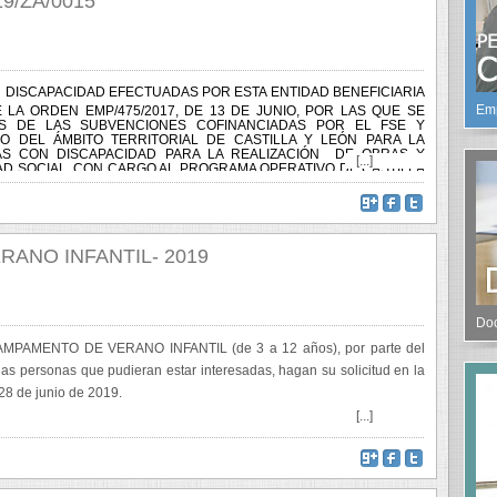
19/ZA/0015
ANU
LIC
30 de
DISCAPACIDAD EFECTUADAS POR ESTA ENTIDAD BENEFICIARIA
Inform
Emp
LA ORDEN EMP/475/2017, DE 13 DE JUNIO, POR LAS QUE SE
para 
S DE LAS SUBVENCIONES COFINANCIADAS POR EL FSE Y
térmi
RO DEL ÁMBITO TERRITORIAL DE CASTILLA Y LEÓN PARA LA
S CON DISCAPACIDAD PARA LA REALIZACIÓN DE OBRAS Y
[...]
DAD SOCIAL, CON CARGO AL PROGRAMA OPERATIVO DE CASTILLA
Venialbo G+
Share on F
Twittear
De
ANO INFANTIL- 2019
ANU
S.L.
22 de
Doc
n CAMPAMENTO DE VERANO INFANTIL (de 3 a 12 años), por parte del
 las personas que pudieran estar interesadas, hagan su solicitud en la
Por es
 28 de junio de 2019.
catast
[...]
en cum
22/2004
Venialbo G+
Share on F
Twittear
De
del pr
formule