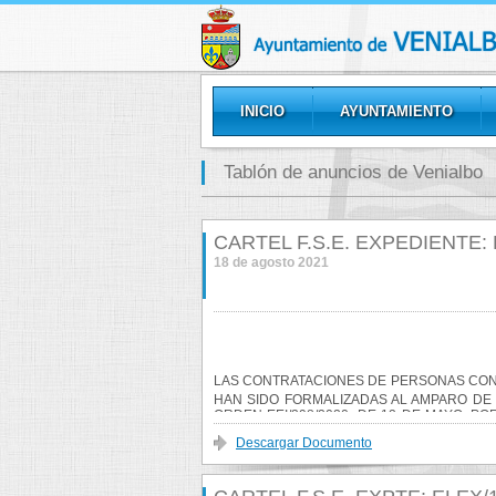
INICIO
AYUNTAMIENTO
GALERÍAS
Tablón de anuncios de Venialbo
CARTEL F.S.E. EXPEDIENTE: 
18 de agosto 2021
L
AS CONTRATACIONES DE PERSONAS CON 
HAN SIDO FORMALIZADAS AL AMPARO DE L
ORDEN EEI/398/2020, DE 12 DE MAYO, 
SUBVENCIONES COFINANCIADAS POR EL 
Venialbo G+
Share on Facebook
Twittear
Descargar Documento
TERRITORIAL DE CASTILLA Y LEÓN PARA
PARA LA REALIZACIÓN DE OBRAS Y SERVI
PROGRAMA OPERATIVO DE CASTILLA Y LEÓ