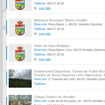
Teléfono:
980 57 30 54
Leer más
Biblioteca Municipal "Martín Costilla"
Dirección:
Plaza Mayor, 1- 49153- Venialbo (Zamora)
Teléfono:
980 57 30 54
Leer más
Salón de Usos Múltiples
Dirección:
Plaza Mayor, 1 bis- 49153 Venialbo (Zamora
Teléfono:
980 57 30 54
Leer más
Instalaciones Deportivas: Campo de Futbol Munic
Práctica de Varios Deportes como Baloncesto, B
Dirección:
C/ Travesía del Caño, 49153- Venialbo (Zam
Teléfono:
Leer más
Colegio Público de Venialbo
Dirección:
Calle de las Escuelas, s/n - 49153 Venialbo