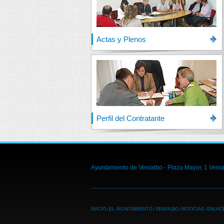
Actas y Plenos
Perfil del Contratante
Ayuntamiento de Venialbo - Plaza Mayor, 1 Venia
INICIO
EL AYUNTAMIENTO
VENIALBO
NOTICIAS
ENLAC
|
|
|
|