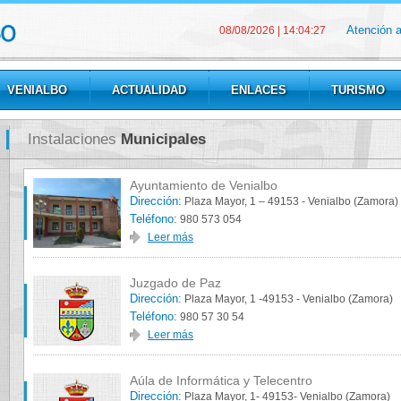
Atención 
08/08/2026
|
14:04:27
VENIALBO
ACTUALIDAD
ENLACES
TURISMO
Instalaciones
Municipales
Ayuntamiento de Venialbo
Dirección:
Plaza Mayor, 1 – 49153 - Venialbo (Zamora)
Teléfono:
980 573 054
Leer más
Juzgado de Paz
Dirección:
Plaza Mayor, 1 -49153 - Venialbo (Zamora)
Teléfono:
980 57 30 54
Leer más
Aúla de Informática y Telecentro
Dirección:
Plaza Mayor, 1- 49153- Venialbo (Zamora)