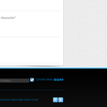
a Asunción"
Diseño Web
ANUNCIOS
MAPA WEB
AVISO LEGAL
|
|