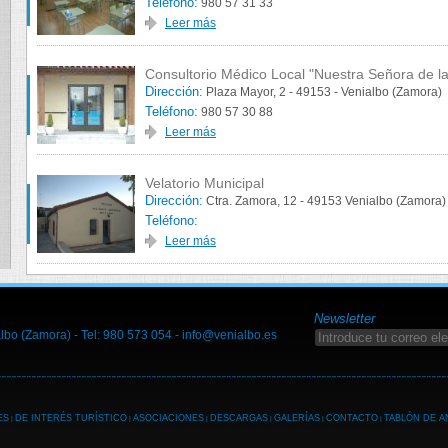
Teléfono:
980 57 31 33
Leer más
Consultorio Médico Local "Nuestra Señora de l
Dirección:
Plaza Mayor, 2 - 49153 - Venialbo (Zamora)
Teléfono:
980 57 30 88
Leer más
Velatorio Municipal
Dirección:
Ctra. Zamora, 12 - 49153 Venialbo (Zamora)
Teléfono:
Leer más
Newsletter
lbo (Zamora) - Tel: 980 573 054 -
info@venialbo.es
ES
DE INTERÉS TURÍSTICO
ASOCIACIONES
DESCARGAS
GALERÍAS
CONTACTO
TABLÓN DE 
|
|
|
|
|
|