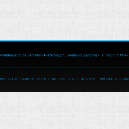
Ayuntamiento de Venialbo - Plaza Mayor, 1 Venialbo (Zamora) - Tel: 980 573 054 -
INICIO
EL AYUNTAMIENTO
VENIALBO
NOTICIAS
ENLACES
DE INTERÉS TURÍSTICO
ASOCIACI
|
|
|
|
|
|