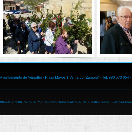
Ayuntamiento de Venialbo - Plaza Mayor, 1 Venialbo (Zamora) - Tel: 980 573 054 -
INICIO
EL AYUNTAMIENTO
VENIALBO
NOTICIAS
ENLACES
DE INTERÉS TURÍSTICO
ASOCIACI
|
|
|
|
|
|