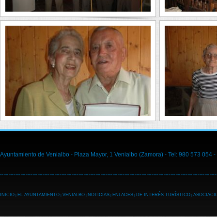
Ayuntamiento de Venialbo - Plaza Mayor, 1 Venialbo (Zamora) - Tel: 980 573 054 -
INICIO
EL AYUNTAMIENTO
VENIALBO
NOTICIAS
ENLACES
DE INTERÉS TURÍSTICO
ASOCIACI
|
|
|
|
|
|