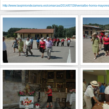
http://www.laopiniondezamora.es/comarcas/2014/07/28/venialbo-honra-mayore