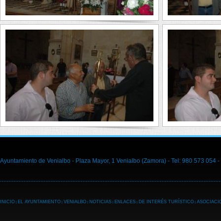
Ayuntamiento de Venialbo - Plaza Mayor, 1 Venialbo (Zamora) - Tel: 980 573 054 -
INICIO
EL AYUNTAMIENTO
VENIALBO
NOTICIAS
ENLACES
DE INTERÉS TURÍSTICO
ASOCIACI
|
|
|
|
|
|