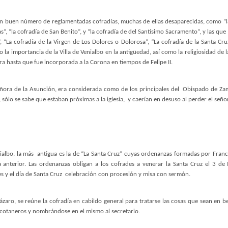
 buen número de reglamentadas cofradías, muchas de ellas desaparecidas, como “la c
s”, “la cofradía de San Benito”, y “la cofradía de del Santísimo Sacramento”, y las 
, “La cofradía de la Virgen de Los Dolores o Dolorosa”, “La cofradía de la Santa Cru
 la importancia de la Villa de Venialbo en la antigüedad, así como la religiosidad de la
mora hasta que fue incorporada a la Corona en tiempos de Felipe II.
Señora de la Asunción, era considerada como de los principales del
Obispado de Zamo
 sólo se sabe que estaban próximas a la iglesia,
y caerían en desuso al perder el seño
ialbo, la más
antigua es la de “La Santa Cruz” cuyas ordenanzas formadas por Fran
 anterior. Las ordenanzas obligan a los cofrades a venerar la Santa Cruz el 3 de 
 y el día de Santa Cruz
celebración con procesión y misa con sermón.
aro, se reúne la cofradía en cabildo general para tratarse las cosas que sean en ben
 cotaneros y nombrándose en el mismo al secretario.