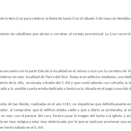
 de la Vera Cruz para celebrar la fiesta de Santa Cruz el sábado 3 de mayo en Venialbo
to de caballistas que abrían y cerraban el cortejo procesional. La Cruz recorrió var
, se encuentra en la parte Este de la localidad en el mismo cruce con la carretera de 
istieron en esta
localidad de Tierra del Vino. Todas eran edificios modestos, una de
atrón de la villa,
arruinada a finales del S. XVI y que contó además con cofradía; la 
adía y la
posible cuarta ermita dedicada a Santa Lucía, situada en el pago conocido d
rmita de San Benito, realizadas en el año 1561, no impedirían que definitivamente en
itador, al comprobar que el edificio estaba caído y que a diario se profanaba, al e
 mes, con el parecer del cura, hiciera pasar la imagen del Santo a la iglesia, y a
bía ser muy antigua y estar muy deteriorada, por lo que se optó por promover una es
ien hecho tallado en el S. XVI.