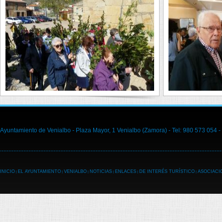
Ayuntamiento de Venialbo - Plaza Mayor, 1 Venialbo (Zamora) - Tel: 980 573 054 -
INICIO
EL AYUNTAMIENTO
VENIALBO
NOTICIAS
ENLACES
DE INTERÉS TURÍSTICO
ASOCIACI
|
|
|
|
|
|